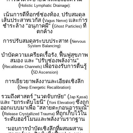
(
Holistic Lymphatic Drainage):
เน้นการดีท็อกซ์ช่องท้อง
ปรับสมดุล
,
เส้นประสาทเวกัส (
และการ
Vagus Nerve)
ชำระล้าง "อนุภาคผี" (
ที่
Ghost Particles)
ตกค้าง
การปรับสมดุลระบบประสาท (
Nervous
System Balancing):
บำบัดความเครียดเรื้อรัง
ฟื้นฟูสุขภาพ
,
สมอง และ "ปรับช่องพลังงาน"
(
เพื่อรองรับการตื่นรู้
Recalibrate Channels)
(
5D Ascension)
การเยียวยาพลังงานละเอียดเชิงลึก
(
Deep Energetic Recalibration):
รวมถึงศาสตร์ "นวดจับกษัย" (
Jap Kasai)
และ "ยกระดับโยนี" (
ซึ่งถูก
Yoni Elevation)
ออกแบบมาเพื่อ "สลายตะกอนอารมณ์"
(
ที่ถูกเก็บไว้ใน
Release Crystallized Trauma)
ระดับฮอร์โมนและพลังงานรากฐาน
มอบการบำบัดเชิงลึกที่ผสมผสาน
"