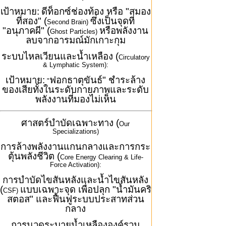
เป้าหมาย:
ดีท็อกซ์ช่องท้อง หรือ "สมอง
ที่สอง" (
ซึ่งเป็นจุดที่
Second Brain)
"อนุภาคผี" (
หรือพลังงาน
Ghost Particles)
ลบจากอารมณ์มักเกาะกุม
ระบบไหลเวียนและน้ำเหลือง (
Circulatory
& Lymphatic System):
เป้าหมาย:
ฟอกธาตุขันธ์" ชำระล้าง
"
ของเสียทั้งในระดับกายภาพและระดับ
พลังงานที่มองไม่เห็น
ศาสตร์บำบัดเฉพาะทาง (
Our
Specializations)
การล้างพลังงานแกนกลางและการกระ
ตุ้นพลังชีวิต (
Core Energy Clearing & Life-
Force Activation):
การบำบัดไขสันหลังและน้ำไขสันหลัง
(
แบบเฉพาะจุด เพื่อปลุก "น้ำมันคริ
CSF)
สตอส" และฟื้นฟูระบบประสาทส่วน
กลาง
การนวดระบายน้ำเหลืององค์รวม