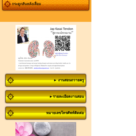
กระดูกสันหลังเสื่อม
► งานสอนถวายครู
►รายละเอียดงานสอน
หมายเลขโทรศัพท์ติดต่อ