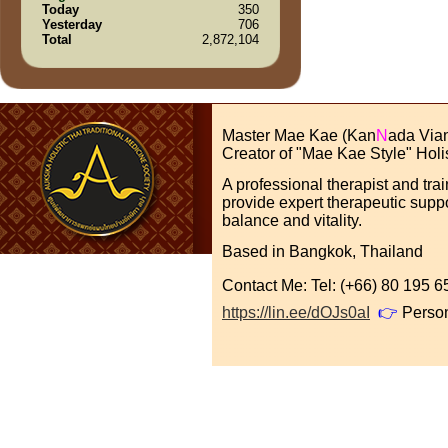
Today
350
Yesterday
706
Total
2,872,104
Master Mae Kae (Kan
N
ada Via
Creator of "Mae Kae Style" Holi
A professional therapist and tra
provide expert therapeutic suppo
balance and vitality.
Based in Bangkok, Thailand
Contact Me: Tel: (+66) 80 195
https://lin.ee/dOJs0aI
👉
Perso