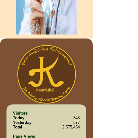
Visitors
Today
345
Yesterday
677
Total
2,575,454
Page Views