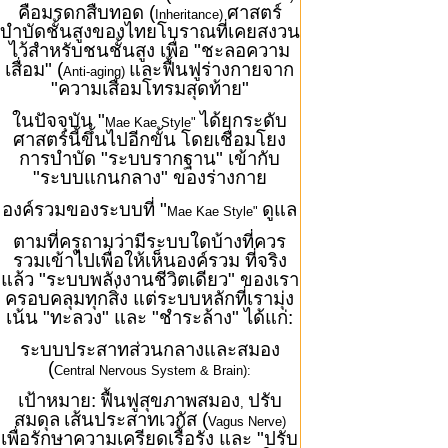
คือมรดกสืบทอด (
ศาสตร์
Inheritance)
บำบัดชั้นสูงของไทยโบราณที่เคยสงวน
ไว้สำหรับชนชั้นสูง เพื่อ "ชะลอความ
เสื่อม" (
และฟื้นฟูร่างกายจาก
Anti-aging)
"ความเสื่อมโทรมสุดท้าย"
ในปัจจุบัน "
ได้ยกระดับ
Mae Kae Style"
ศาสตร์นี้ขึ้นไปอีกขั้น โดยเชื่อมโยง
การบำบัด "ระบบรากฐาน" เข้ากับ
"ระบบแกนกลาง" ของร่างกาย
องค์รวมของระบบที่ "
ดูแล
Mae Kae Style"
ตามที่ครูถามว่ามีระบบใดบ้างที่ควร
รวมเข้าไปเพื่อให้เห็นองค์รวม ที่จริง
แล้ว "ระบบพลังงานชีวิตเดียว" ของเรา
ครอบคลุมทุกสิ่ง แต่ระบบหลักที่เรามุ่ง
เน้น "ทะลวง" และ "ชำระล้าง" ได้แก่:
ระบบประสาทส่วนกลางและสมอง
(
Central Nervous System & Brain):
เป้าหมาย:
ฟื้นฟูสุขภาพสมอง
ปรับ
,
สมดุล
เส้นประสาทเวกัส (
Vagus Nerve)
เพื่อรักษาความเครียดเรื้อรัง และ "ปรับ