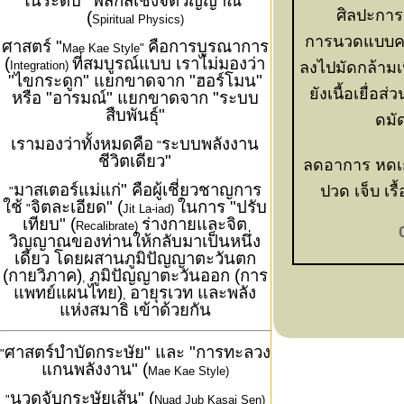
ในระดับ "ฟิสิกส์เชิงจิตวิญญาณ"
ศิลปะการ
(
Spiritual Physics)
การนวดแบบคล
ศาสตร์ "
คือการบูรณาการ
Mae Kae Style"
(
ที่สมบูรณ์แบบ เราไม่มองว่า
Integration)
ลงไปมัดกล้ามเน
"ไขกระดูก" แยกขาดจาก "ฮอร์โมน"
ยังเนื้อเยื่อ
หรือ "อารมณ์" แยกขาดจาก "ระบบ
สืบพันธุ์"
ดมั
เรามองว่าทั้งหมดคือ
ระบบพลังงาน
"
ชีวิตเดียว"
ลดอาการ หดเกร
มาสเตอร์แม่แก่" คือผู้เชี่ยวชาญการ
ปวด เจ็บ เรื
"
ใช้
จิตละเอียด" (
ในการ "ปรับ
"
Jit La-iad)
เทียบ" (
ร่างกายและจิต
Recalibrate)
วิญญาณของท่านให้กลับมาเป็นหนึ่ง
เดียว โดยผสานภูมิปัญญาตะวันตก
(กายวิภาค)
ภูมิปัญญาตะวันออก (การ
,
แพทย์แผนไทย)
อายุรเวท และพลัง
,
แห่งสมาธิ เข้าด้วยกัน
ศาสตร์บำบัดกระษัย" และ "การทะลวง
"
แกนพลังงาน" (
Mae Kae Style)
นวดจับกระษัยเส้น" (
"
Nuad Jub Kasai Sen)