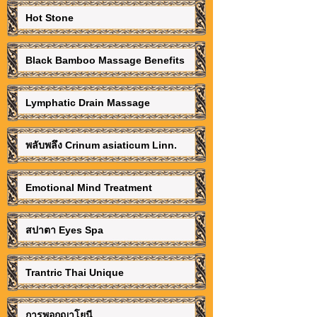
Hot Stone
Black Bamboo Massage Benefits
Lymphatic Drain Massage
พลับพลึง Crinum asiaticum Linn.
Emotional Mind Treatment
สปาตา Eyes Spa
Trantric Thai Unique
การพอกญาโยนี