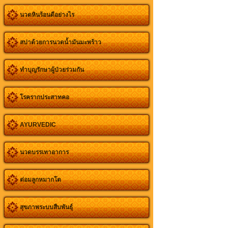
นวดหินร้อนดีอย่างไร
สปาด้วยการนวดน้ำมันมะพร้าว
ทำบุญรักษาผู้ป่วยร่วมกัน
โรครากประสาทคอ
AYURVEDIC
นวดบรรเทาอาการ
ต่อมลูกหมากโต
สุขภาพระบบสืบพันธุ์