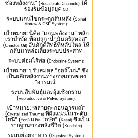
ช่องพลังงาน" (
ให้
Recalibrate Channels)
รองรับข้อมูลยุค
5D
ระบบแกนไขกระดูกสันหลัง (
Spinal
Marrow & CSF System):
เป้าหมาย:
นี่คือ "แกนพลังงาน" หลัก
เราบำบัดเพื่อปลุก
น้ำมันคริสตอส"
"
(
อันศักดิ์สิทธิ์ที่หลับใหล ให้
Christos Oil)
กลับมาหล่อเลี้ยงระบบประสาท
ระบบต่อมไร้ท่อ (
Endocrine System):
เป้าหมาย:
ปรับสมดุล "ฮอร์โมน" ซึ่ง
เป็นผลึกพลังงานทางกายภาพของ
"อารมณ์"
ระบบสืบพันธุ์และอุ้งเชิงกราน
(
Reproductive & Pelvic System):
เป้าหมาย:
สลายตะกอนอารมณ์"
"
(
ที่ฝังแน่นในระดับ
Crystallized Trauma)
"โยนี" (
และ "กษัย" (
ซึ่งเป็น
Yoni)
Kasai)
รากฐานของพลังชีวิต (
Kundalini)
ระบบย่อยอาหาร (
Digestive System):